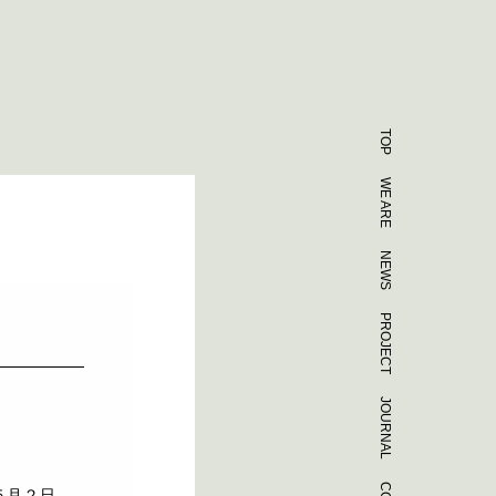
TOP
WE ARE
NEWS
PROJECT
JOURNAL
５月２日