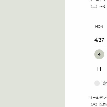
（土）〜６
ゴールデン
（木）以降